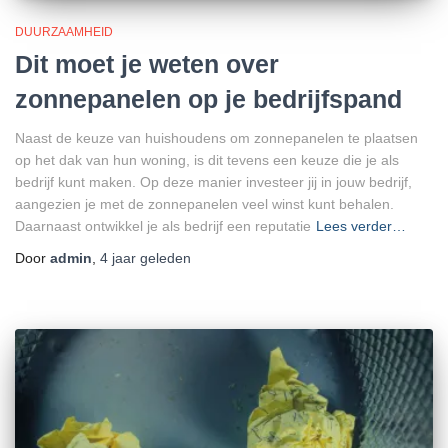
DUURZAAMHEID
Dit moet je weten over
zonnepanelen op je bedrijfspand
Naast de keuze van huishoudens om zonnepanelen te plaatsen
op het dak van hun woning, is dit tevens een keuze die je als
bedrijf kunt maken. Op deze manier investeer jij in jouw bedrijf,
aangezien je met de zonnepanelen veel winst kunt behalen.
Daarnaast ontwikkel je als bedrijf een reputatie
Lees verder…
Door
admin
,
4 jaar
geleden