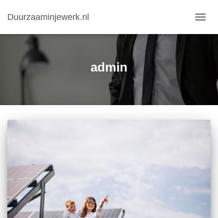
Duurzaaminjewerk.nl
NAVIG
WISS
admin