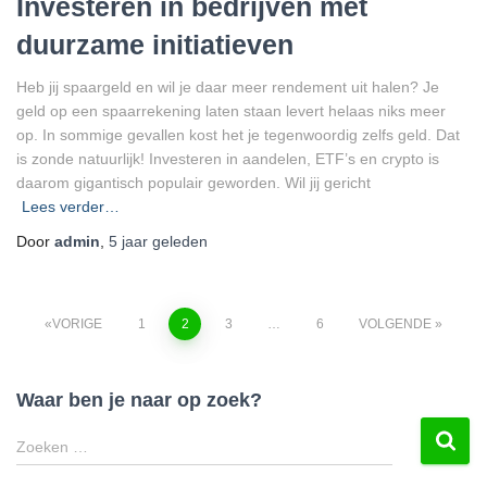
Investeren in bedrijven met
duurzame initiatieven
Heb jij spaargeld en wil je daar meer rendement uit halen? Je
geld op een spaarrekening laten staan levert helaas niks meer
op. In sommige gevallen kost het je tegenwoordig zelfs geld. Dat
is zonde natuurlijk! Investeren in aandelen, ETF’s en crypto is
daarom gigantisch populair geworden. Wil jij gericht
Lees verder…
Door
admin
,
5 jaar
geleden
Berichten
VORIGE
1
2
3
…
6
VOLGENDE
paginering
Waar ben je naar op zoek?
Z
Zoeken …
o
e