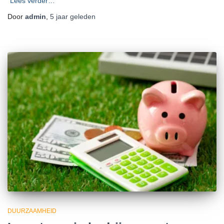
Lees verder…
Door
admin
,
5 jaar
geleden
DUURZAAMHEID