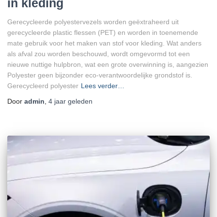
in kleding
Gerecycleerde polyestervezels worden geëxtraheerd uit
gerecycleerde plastic flessen (PET) en worden in toenemende
mate gebruik voor het maken van stof voor kleding. Wat anders
als afval zou worden beschouwd, wordt omgevormd tot een
nieuwe nuttige hulpbron, wat een grote overwinning is, aangezien
Polyester geen bijzonder eco-verantwoordelijke grondstof is.
Gerecycleerd polyester
Lees verder…
Door
admin
,
4 jaar
geleden