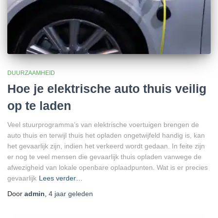
DUURZAAMHEID
Hoe je elektrische auto thuis veilig
op te laden
Veel stuurprogramma’s van elektrische voertuigen brengen de
auto thuis en terwijl thuis het opladen ongetwijfeld handig is, kan
het gevaarlijk zijn, indien het verkeerd wordt gedaan. In feite zijn
er nog te veel mensen die gevaarlijk thuis opladen vanwege de
afwezigheid van lokale openbare oplaadpunten. Wat is er precies
gevaarlijk
Lees verder…
Door
admin
,
4 jaar
geleden