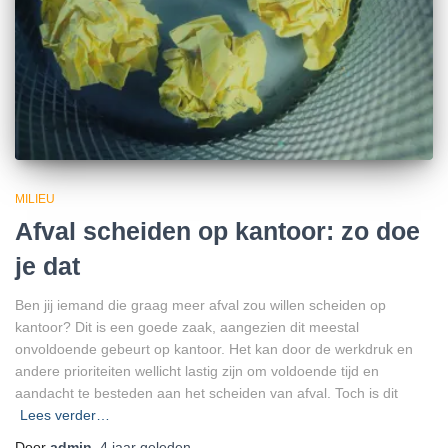
MILIEU
Afval scheiden op kantoor: zo doe
je dat
Ben jij iemand die graag meer afval zou willen scheiden op
kantoor? Dit is een goede zaak, aangezien dit meestal
onvoldoende gebeurt op kantoor. Het kan door de werkdruk en
andere prioriteiten wellicht lastig zijn om voldoende tijd en
aandacht te besteden aan het scheiden van afval. Toch is dit
Lees verder…
Door
admin
,
4 jaar
geleden