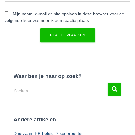
Mijn naam, e-mail en site opslaan in deze browser voor de
volgende keer wanneer ik een reactie plaats.
A
l
t
e
r
Waar ben je naar op zoek?
n
Z
a
Zoeken …
o
t
e
i
k
v
e
e
Andere artikelen
n
:
n
Duurzaam HR-beleid: 7 speerpunten
a