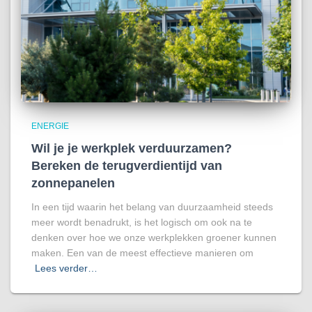
ENERGIE
Wil je je werkplek verduurzamen?
Bereken de terugverdientijd van
zonnepanelen
In een tijd waarin het belang van duurzaamheid steeds
meer wordt benadrukt, is het logisch om ook na te
denken over hoe we onze werkplekken groener kunnen
maken. Een van de meest effectieve manieren om
Lees verder…