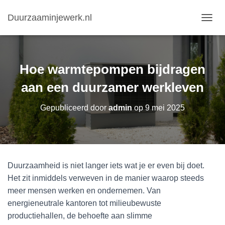
Duurzaaminjewerk.nl
N
A
V
I
G
Hoe warmtepompen bijdragen
A
T
aan een duurzamer werkleven
I
E
Gepubliceerd door
admin
op
9 mei 2025
W
I
S
S
E
L
Duurzaamheid is niet langer iets wat je er even bij doet.
E
Het zit inmiddels verweven in de manier waarop steeds
N
meer mensen werken en ondernemen. Van
energieneutrale kantoren tot milieubewuste
productiehallen, de behoefte aan slimme