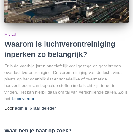
MILIEU
Waarom is luchtverontreiniging
inperken zo belangrijk?
Er is de voorbije jaren ongelofelijk veel gezegd en geschreven
over luchtverontreiniging. De verontreiniging van de lucht vindt
plaats op het ogenblik dat er schadelijke of overmatige
hoeveelheden van bepaalde stoffen in de lucht zijn terug te
vinden. Het kan hierbij gaan om tal van verschillende zaken. Zo is
het
Lees verder…
Door
admin
,
6 jaar
geleden
Waar ben je naar op zoek?