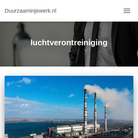
Duurzaaminjewerk.nl
NAVIG
WISS
luchtverontreiniging