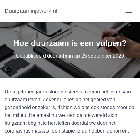
Duurzaaminjewerk.nl
N
A
V
I
G
Hoe duurzaam is een vulpen?
A
T
Gepubliceerd door
admin
op
25 september 2020
I
E
W
I
S
S
De afgelopen jaren stonden steeds meer in het teken van
E
L
duurzaam leven. Zeker nu alles op het gebied van
E
gezondheid onzeker is, richten we ons ook steeds meer op
N
het milieu. Helemaal nu we zien dat de wereld zich
langzaam begint te herstellen doordat we door het
coronavirus massaal een stapje terug hebben genomen.