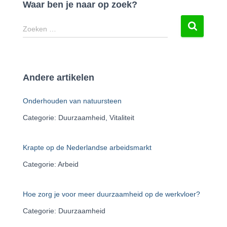
r
Waar ben je naar op zoek?
n
Z
a
Zoeken …
o
t
e
i
k
v
e
e
Andere artikelen
n
:
n
Onderhouden van natuursteen
a
a
Categorie: Duurzaamheid, Vitaliteit
r
:
Krapte op de Nederlandse arbeidsmarkt
Categorie: Arbeid
Hoe zorg je voor meer duurzaamheid op de werkvloer?
Categorie: Duurzaamheid