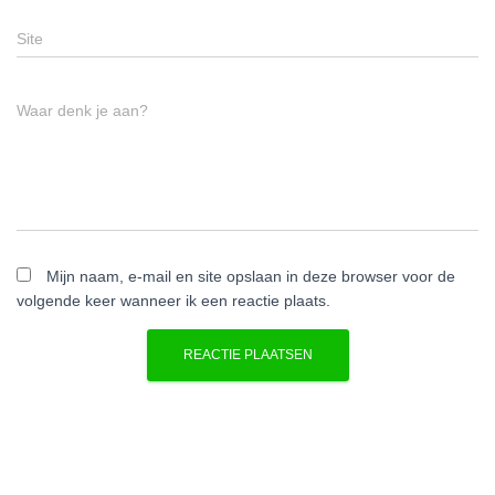
Site
Waar denk je aan?
Mijn naam, e-mail en site opslaan in deze browser voor de
volgende keer wanneer ik een reactie plaats.
A
l
t
e