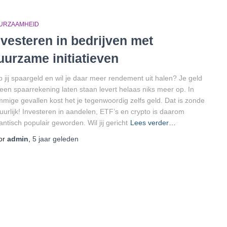
URZAAMHEID
nvesteren in bedrijven met
uurzame initiatieven
 jij spaargeld en wil je daar meer rendement uit halen? Je geld
een spaarrekening laten staan levert helaas niks meer op. In
mige gevallen kost het je tegenwoordig zelfs geld. Dat is zonde
uurlijk! Investeren in aandelen, ETF’s en crypto is daarom
antisch populair geworden. Wil jij gericht
Lees verder…
or
admin
,
5 jaar
geleden