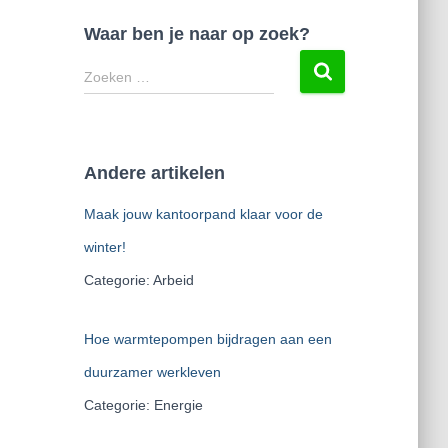
Waar ben je naar op zoek?
Z
Zoeken …
o
e
k
e
Andere artikelen
n
n
Maak jouw kantoorpand klaar voor de
a
a
winter!
r
Categorie: Arbeid
:
Hoe warmtepompen bijdragen aan een
duurzamer werkleven
Categorie: Energie