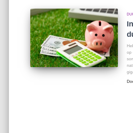
DU
I
d
Heb
op 
som
nat
gig
Do