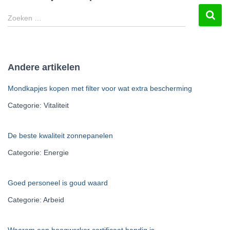
Z
Zoeken …
o
e
k
e
Andere artikelen
n
n
Mondkapjes kopen met filter voor wat extra bescherming
a
a
Categorie: Vitaliteit
r
:
De beste kwaliteit zonnepanelen
Categorie: Energie
Goed personeel is goud waard
Categorie: Arbeid
Waarom een hoogwerker certificaat handig is